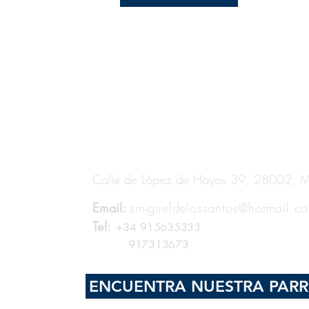
S
NUESTRA
DIRECCIÓN
Calle de López de Hoyos 39,
28002, Ma
Email:
smigueldelossantos@hotmail.c
Tel:
+34 915635333
917313673
TOS
ENCUENTRA NUESTRA PAR