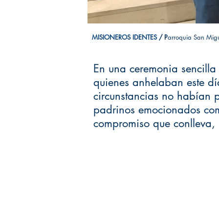
MISIONEROS IDENTES
/ P
arroquia San Migu
En una ceremonia sencilla
quienes anhelaban este d
circunstancias no habían p
padrinos emocionados comp
compromiso que conlleva, s